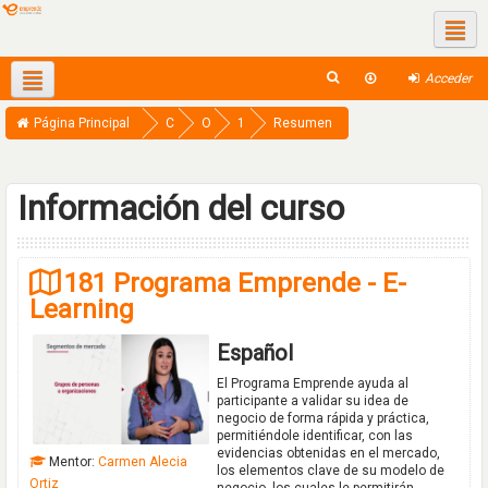
Redes sociales
Acceder
Español - Internacional ‎(es)‎
This course
Página Principal
C
O
1
Resumen
u
f
8
r
e
1
Información del curso
s
r
-
o
t
P
181 Programa Emprende - E-
s
a
E
Learning
A
-
b
E
Español
i
L
El Programa Emprende ayuda al
e
E
participante a validar su idea de
negocio de forma rápida y práctica,
r
A
permitiéndole identificar, con las
evidencias obtenidas en el mercado,
t
R
Mentor:
Carmen Alecia
los elementos clave de su modelo de
Ortiz