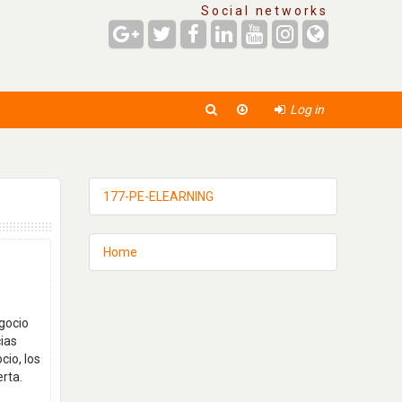
Social networks
Log in
177-PE-ELEARNING
Home
gocio
cias
cio, los
erta.