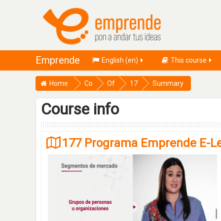
Emprende
English ‎(en)‎
This course
Home
Co
Of
17
Summary
urs
ert
7-
Course info
es
a
PE
Ab
-
ier
EL
177 Programa Emprende E-Le
ta
EA
E
RN
m
IN
pr
G
en