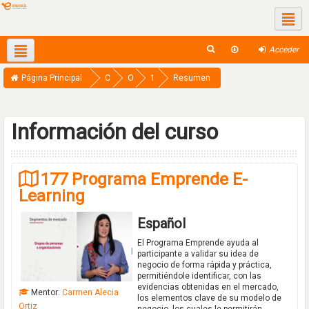
Redes sociales
Acceder
Español - Internacional ‎(es)‎
This course
Página Principal
C
O
1
Resumen
u
f
7
r
e
7
Información del curso
s
r
-
o
t
P
177 Programa Emprende E-
s
a
E
Learning
A
-
b
E
Español
i
L
El Programa Emprende ayuda al
e
E
participante a validar su idea de
negocio de forma rápida y práctica,
r
A
permitiéndole identificar, con las
evidencias obtenidas en el mercado,
t
R
Mentor:
Carmen Alecia
los elementos clave de su modelo de
Ortiz