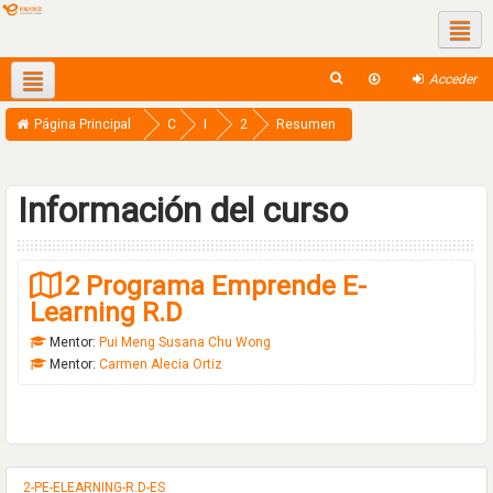
Redes sociales
Acceder
Español - Internacional ‎(es)‎
This course
Página Principal
C
I
2
Resumen
u
n
-
r
-
P
Información del curso
s
C
E
o
o
-
2 Programa Emprende E-
s
m
E
Learning R.D
p
L
a
E
Mentor:
Pui Meng Susana Chu Wong
Mentor:
Carmen Alecia Ortiz
n
A
y
R
N
I
2-PE-ELEARNING-R.D-ES