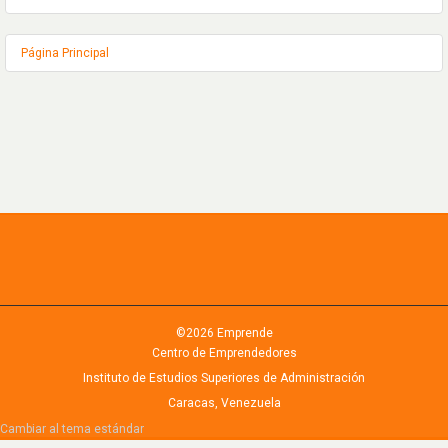
N
G
Página Principal
-
R
.
D
-
E
S
©2026 Emprende
Centro de Emprendedores
Instituto de Estudios Superiores de Administración
Caracas, Venezuela
Cambiar al tema estándar