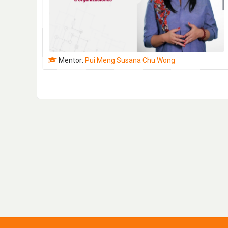
CH
EF-
ES
Mentor:
Pui Meng Susana Chu Wong