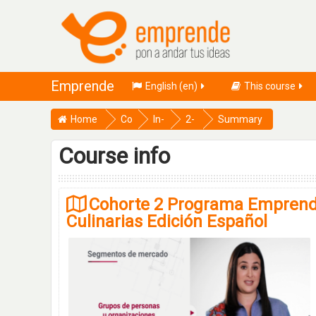
Emprende
English ‎(en)‎
This course
Home
Co
In-
2-
Summary
urs
Co
PE
Course info
es
m
-
pa
EL
ny
EA
Cohorte 2 Programa Emprende
Culinarias Edición Español
RN
IN
G-
LA
CD