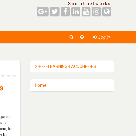
Social networks
Log in
2-PE-ELEARNING-LACDCHEF-ES
Home
s
gocio
cias
cio, los
erta.